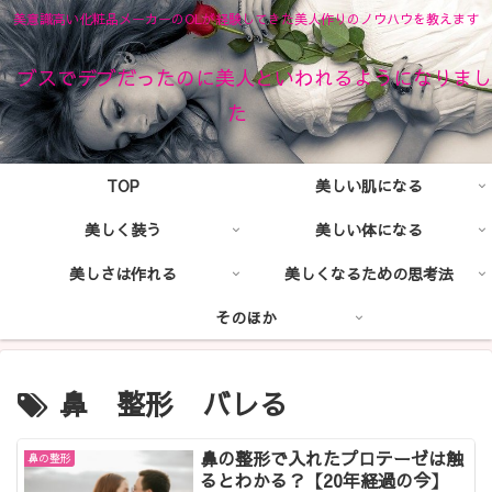
美意識高い化粧品メーカーのOLが経験してきた美人作りのノウハウを教えます
ブスでデブだったのに美人といわれるようになりまし
た
TOP
美しい肌になる
美しく装う
美しい体になる
美しさは作れる
美しくなるための思考法
そのほか
鼻 整形 バレる
鼻の整形で入れたプロテーゼは触
鼻の整形
るとわかる？【20年経過の今】