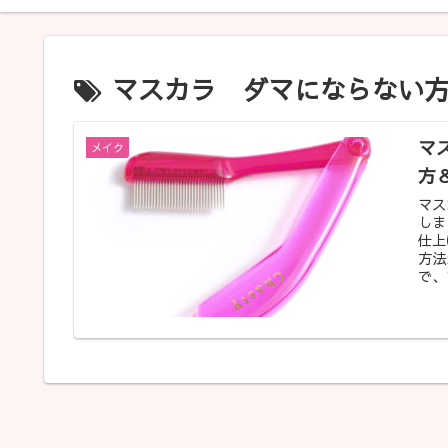
マスカラ ダマにならない
マ
メイク
方
マス
しま
仕上
方法
で、