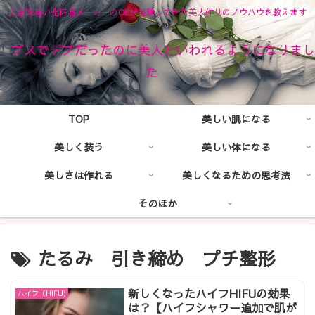
美意識高い化粧品メーカーのOLが経験してきた美人作りのノウハウを教えます
ブスでデブだったのに美人といわれるようになりまし
た
TOP
美しい肌になる
美しく装う
美しい体になる
美しさは作れる
美しくなるための思考法
そのほか
たるみ 引き締め プチ整形
新しくなったハイフHIFUの効果
ハイフ（HIFU)
は？【ハイフシャワー追加で肌が